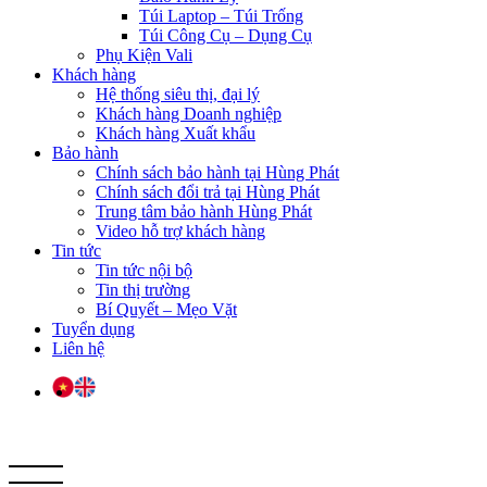
Túi Laptop – Túi Trống
Túi Công Cụ – Dụng Cụ
Phụ Kiện Vali
Khách hàng
Hệ thống siêu thị, đại lý
Khách hàng Doanh nghiệp
Khách hàng Xuất khẩu
Bảo hành
Chính sách bảo hành tại Hùng Phát
Chính sách đổi trả tại Hùng Phát
Trung tâm bảo hành Hùng Phát
Video hỗ trợ khách hàng
Tin tức
Tin tức nội bộ
Tin thị trường
Bí Quyết – Mẹo Vặt
Tuyển dụng
Liên hệ