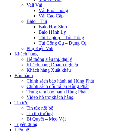
Vali Vải
Vải Phổ Thông
Vải Cao Cấp
Balo – Túi
Balo Học Sinh
Balo Hành Lý
Túi Laptop – Túi Trống
Túi Công Cụ – Dụng Cụ
Phụ Kiện Vali
Khách hàng
Hệ thống siêu thị, đại lý
Khách hàng Doanh nghiệp
Khách hàng Xuất khẩu
Bảo hành
Chính sách bảo hành tại Hùng Phát
Chính sách đổi trả tại Hùng Phát
Trung tâm bảo hành Hùng Phát
Video hỗ trợ khách hàng
Tin tức
Tin tức nội bộ
Tin thị trường
Bí Quyết – Mẹo Vặt
Tuyển dụng
Liên hệ