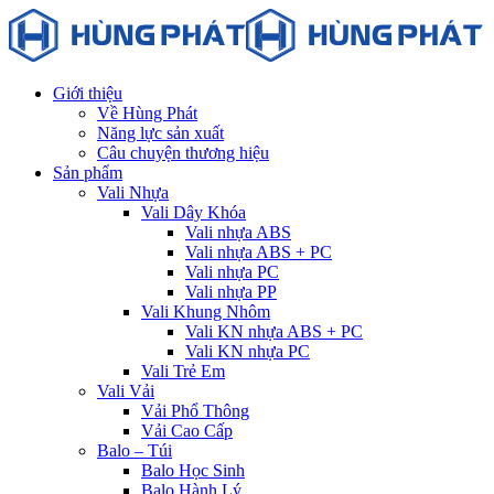
Giới thiệu
Về Hùng Phát
Năng lực sản xuất
Câu chuyện thương hiệu
Sản phẩm
Vali Nhựa
Vali Dây Khóa
Vali nhựa ABS
Vali nhựa ABS + PC
Vali nhựa PC
Vali nhựa PP
Vali Khung Nhôm
Vali KN nhựa ABS + PC
Vali KN nhựa PC
Vali Trẻ Em
Vali Vải
Vải Phổ Thông
Vải Cao Cấp
Balo – Túi
Balo Học Sinh
Balo Hành Lý