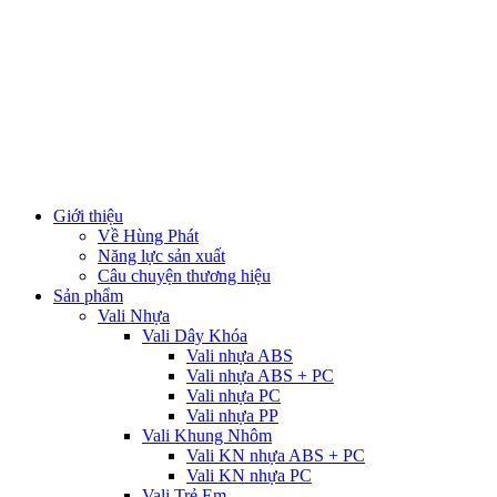
Giới thiệu
Về Hùng Phát
Năng lực sản xuất
Câu chuyện thương hiệu
Sản phẩm
Vali Nhựa
Vali Dây Khóa
Vali nhựa ABS
Vali nhựa ABS + PC
Vali nhựa PC
Vali nhựa PP
Vali Khung Nhôm
Vali KN nhựa ABS + PC
Vali KN nhựa PC
Vali Trẻ Em