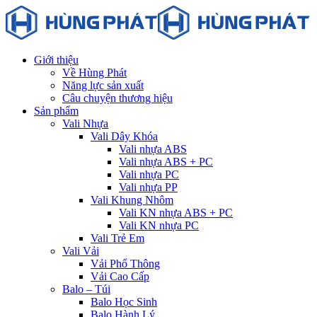
Giới thiệu
Về Hùng Phát
Năng lực sản xuất
Câu chuyện thương hiệu
Sản phẩm
Vali Nhựa
Vali Dây Khóa
Vali nhựa ABS
Vali nhựa ABS + PC
Vali nhựa PC
Vali nhựa PP
Vali Khung Nhôm
Vali KN nhựa ABS + PC
Vali KN nhựa PC
Vali Trẻ Em
Vali Vải
Vải Phổ Thông
Vải Cao Cấp
Balo – Túi
Balo Học Sinh
Balo Hành Lý