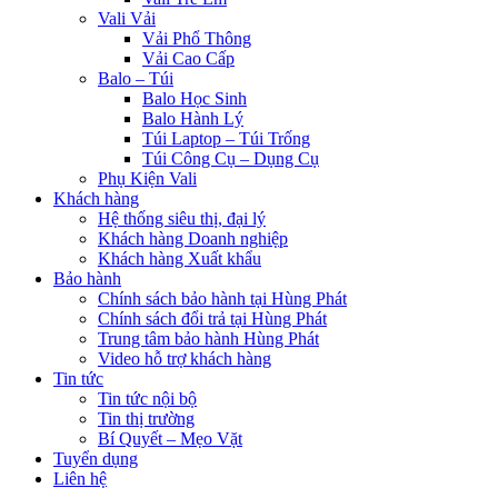
Vali Vải
Vải Phổ Thông
Vải Cao Cấp
Balo – Túi
Balo Học Sinh
Balo Hành Lý
Túi Laptop – Túi Trống
Túi Công Cụ – Dụng Cụ
Phụ Kiện Vali
Khách hàng
Hệ thống siêu thị, đại lý
Khách hàng Doanh nghiệp
Khách hàng Xuất khẩu
Bảo hành
Chính sách bảo hành tại Hùng Phát
Chính sách đổi trả tại Hùng Phát
Trung tâm bảo hành Hùng Phát
Video hỗ trợ khách hàng
Tin tức
Tin tức nội bộ
Tin thị trường
Bí Quyết – Mẹo Vặt
Tuyển dụng
Liên hệ