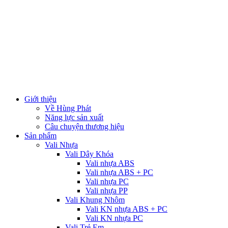
Giới thiệu
Về Hùng Phát
Năng lực sản xuất
Câu chuyện thương hiệu
Sản phẩm
Vali Nhựa
Vali Dây Khóa
Vali nhựa ABS
Vali nhựa ABS + PC
Vali nhựa PC
Vali nhựa PP
Vali Khung Nhôm
Vali KN nhựa ABS + PC
Vali KN nhựa PC
Vali Trẻ Em