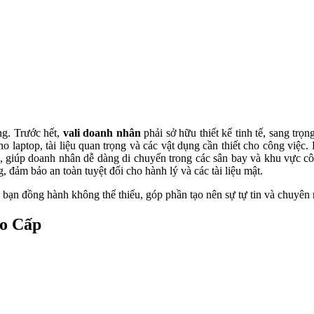
ng. Trước hết,
vali doanh nhân
phải sở hữu thiết kế tinh tế, sang trọn
o laptop, tài liệu quan trọng và các vật dụng cần thiết cho công việc
 giúp doanh nhân dễ dàng di chuyển trong các sân bay và khu vực cô
 đảm bảo an toàn tuyệt đối cho hành lý và các tài liệu mật.
i bạn đồng hành không thể thiếu, góp phần tạo nên sự tự tin và chuyê
ao Cấp