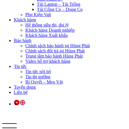
Túi Laptop – Túi Trống
Túi Công Cụ – Dụng Cụ
Phụ Kiện Vali
Khách hàng
Hệ thống siêu thị, đại lý
Khách hàng Doanh nghiệp
Khách hàng Xuất khẩu
Bảo hành
Chính sách bảo hành tại Hùng Phát
Chính sách đổi trả tại Hùng Phát
Trung tâm bảo hành Hùng Phát
Video hỗ trợ khách hàng
Tin tức
Tin tức nội bộ
Tin thị trường
Bí Quyết – Mẹo Vặt
Tuyển dụng
Liên hệ