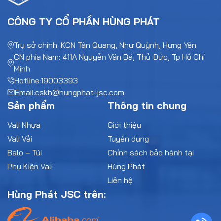
CÔNG TY CỔ PHẦN HÙNG PHÁT
Trụ sở chính: KCN Tân Quang, Như Quỳnh, Hưng Yên
CN phía Nam: 411A Nguyễn Văn Bá, Thủ Đức, Tp Hồ Chí
Minh
Hotline:
19003393
Email:
cskh@hungphat-jsc.com
Sản phẩm
Thông tin chung
Vali Nhựa
Giới thiệu
Vali Vải
Tuyển dụng
Balo – Túi
Chính sách bảo hành tại
Phụ Kiện Vali
Hùng Phát
Liên hệ
Hùng Phát JSC trên: