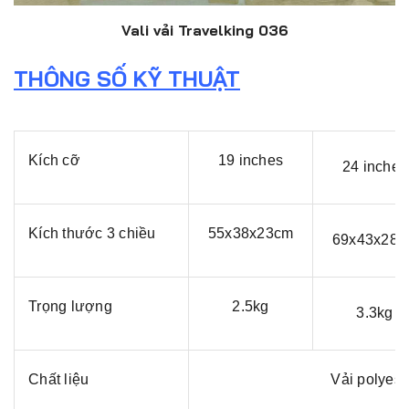
Vali vải Travelking 036
THÔNG SỐ KỸ THUẬT
Kích cỡ
19 inches
24 inches
Kích thước 3 chiều
55x38x23cm
69x43x28c
Trọng lượng
2.5kg
3.3kg
Chất liệu
Vải polyest