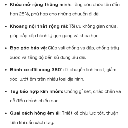
Khóa mở rộng thông minh:
Tăng sức chứa lên đến
hơn 25%, phù hợp cho những chuyến đi dài.
Khoang nội thất rộng rãi:
Tối ưu không gian chứa,
giúp sắp xếp hành lý gọn gàng và khoa học.
Bọc góc bảo vệ:
Giúp vali chống va đập, chống trầy
xước và tăng độ bền sử dụng lâu dài.
Bánh xe đôi xoay 360°:
Di chuyển linh hoạt, giảm
xóc, lướt êm trên nhiều loại địa hình.
Tay kéo hợp kim nhôm:
Chống gỉ sét, chắc chắn và
dễ điều chỉnh chiều cao.
Quai xách hông êm ái:
Thiết kế chịu lực tốt, thuận
tiện khi cần xách tay.