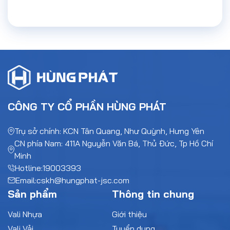
CÔNG TY CỔ PHẦN HÙNG PHÁT
Trụ sở chính: KCN Tân Quang, Như Quỳnh, Hưng Yên
CN phía Nam: 411A Nguyễn Văn Bá, Thủ Đức, Tp Hồ Chí
Minh
Hotline:
19003393
Email:
cskh@hungphat-jsc.com
Sản phẩm
Thông tin chung
Vali Nhựa
Giới thiệu
Vali Vải
Tuyển dụng