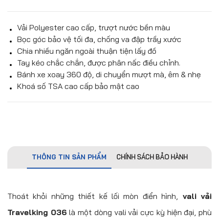
Vải Polyester cao cấp, trượt nước bền màu
Bọc góc bảo vệ tối đa, chống va đập trầy xước
Chia nhiều ngăn ngoài thuận tiện lấy đồ
Tay kéo chắc chắn, được phân nấc điều chỉnh.
Bánh xe xoay 360 độ, di chuyển mượt mà, êm & nhẹ
Khoá số TSA cao cấp bảo mật cao
THÔNG TIN SẢN PHẨM
CHÍNH SÁCH BẢO HÀNH
Thoát khỏi những thiết kế lối mòn điển hình,
vali vải
Travelking 036
là một dòng vali vải cực kỳ hiện đại, phù