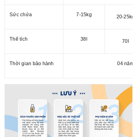
Sức chứa
7-15kg
20-25kg
Thể tích
38l
70l
Thời gian bảo hành
04 năm