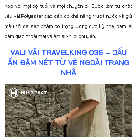
hợp với mọi độ tuổi và mọi chuyến đi. Được làm từ chất
liệu vải Polyester cao cấp có khả năng trượt nước và giữ
màu tối đa, sản phẩm có trọng lượng cực kỳ nhẹ, đem lại
cảm giác thoải mái và êm ái khi di chuyển.
VALI VẢI TRAVELKING 036 – DẤU
ẤN ĐẬM NÉT TỪ VẺ NGOÀI TRANG
NHÃ