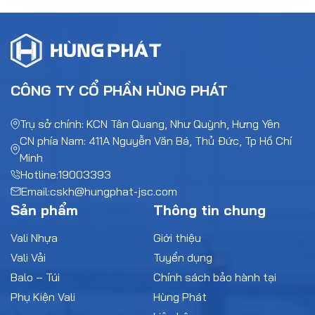
CÔNG TY CỔ PHẦN HÙNG PHÁT
Trụ sở chính: KCN Tân Quang, Như Quỳnh, Hưng Yên
CN phía Nam: 411A Nguyễn Văn Bá, Thủ Đức, Tp Hồ Chí
Minh
Hotline:
19003393
Email:
cskh@hungphat-jsc.com
Sản phẩm
Thông tin chung
Vali Nhựa
Giới thiệu
Vali Vải
Tuyển dụng
Balo – Túi
Chính sách bảo hành tại
Phụ Kiện Vali
Hùng Phát