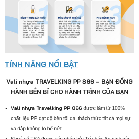
TÍNH NĂNG NỔI BẬT
Vali nhựa TRAVELKING PP 866 – BẠN ĐỒNG
HÀNH BỀN BỈ CHO HÀNH TRÌNH CỦA BẠN
Vali nhựa Travelking PP 866
đ
ược làm từ 100%
chất liệu PP đạt độ bền tối đa, thách thức tất cả mọi sự
va đập không lo bể nứt.
Khoá số TSA được cấp phép bởi Tổ chức An ninh vận