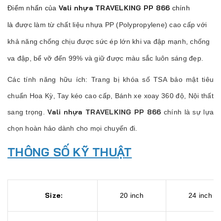
Vali nhựa TRAVELKING PP 866
Điểm nhấn của
chính
là
được làm từ chất liệu nhựa PP (Polypropylene) cao cấp với
khả năng chống chịu được sức ép lớn khi va đập mạnh, chống
va đập, bể vỡ đến 99% và giữ được màu sắc luôn sáng đẹp.
Các tính năng hữu ích: Trang bị khóa số TSA bảo mật tiêu
chuẩn Hoa Kỳ, Tay kéo cao cấp, Bánh xe xoay 360 độ, Nội thất
Vali nhựa TRAVELKING PP 866
sang trọng.
chính là sự lựa
chọn hoàn hảo dành cho mọi chuyến đi.
THÔNG SỐ KỸ THUẬT
Size:
20 inch
24 inch