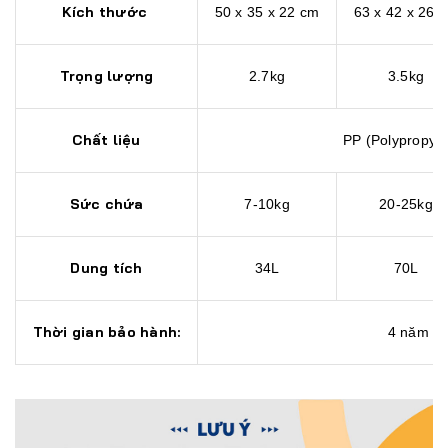
Kích thước
50 x 35 x 22 cm
63 x 42 x 26 
Trọng lượng
2.7kg
3.5kg
Chất liệu
PP (Polypropyl
Sức chứa
7-10kg
20-25kg
Dung tích
34L
70L
Thời gian bảo hành:
4 năm