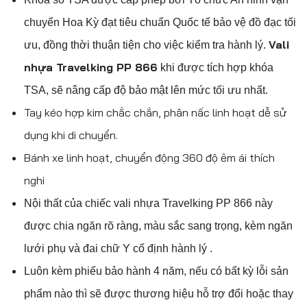
chuyển Hoa Kỳ đạt tiêu chuẩn Quốc tế bảo vệ đồ đạc tối
Vali
ưu, đồng thời thuận tiện cho việc kiểm tra hành lý.
nhựa Travelking PP 866
khi được tích hợp khóa
TSA, sẽ nâng cấp độ bảo mật lên mức tối ưu nhất.
Tay kéo hợp kim chắc chắn, phân nấc linh hoạt dễ sử
dụng khi di chuyển.
Bánh xe linh hoạt, chuyển động 360 độ êm ái thích
nghi
Nội thất của chiếc vali nhựa Travelking PP 866 này
được chia ngăn rõ ràng, màu sắc sang trọng, kèm ngăn
lưới phụ và đai chữ Y cố định hành lý .
Luôn kèm phiếu bảo hành 4 năm, nếu có bất kỳ lỗi sản
phẩm nào thì sẽ được
thương hiệu hỗ trợ đổi hoặc thay