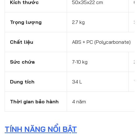
Kích thước
50x35x22 cm
6
Trọng lượng
2.7 kg
3.
Chất liệu
ABS + PC (Polycarbonate)
Sức chứa
7-10 kg
20
Dung tích
34 L
70
Thời gian bảo hành
4 năm
TÍNH NĂNG NỔI BẬT