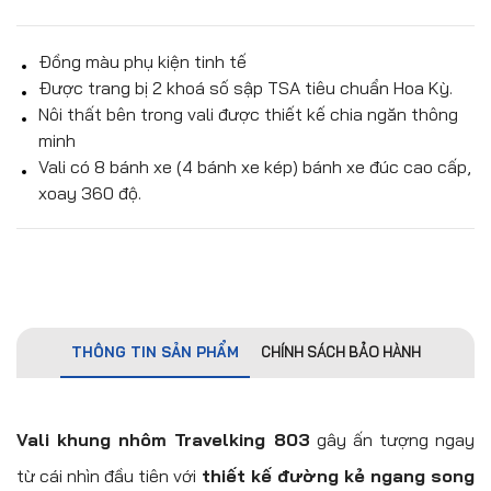
Đồng màu phụ kiện tinh tế
Được trang bị 2 khoá số sập TSA tiêu chuẩn Hoa Kỳ.
Nôi thất bên trong vali được thiết kế chia ngăn thông
minh
Vali có 8 bánh xe (4 bánh xe kép) bánh xe đúc cao cấp,
xoay 360 độ.
THÔNG TIN SẢN PHẨM
CHÍNH SÁCH BẢO HÀNH
Vali khung nhôm Travelking 803
gây ấn tượng ngay
từ cái nhìn đầu tiên với
thiết kế đường kẻ ngang song