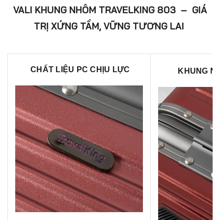
VALI KHUNG NHÔM TRAVELKING 803 – GIÁ
TRỊ XỨNG TẦM, VỮNG TƯƠNG LAI
CHẤT LIỆU PC CHỊU LỰC
KHUNG N