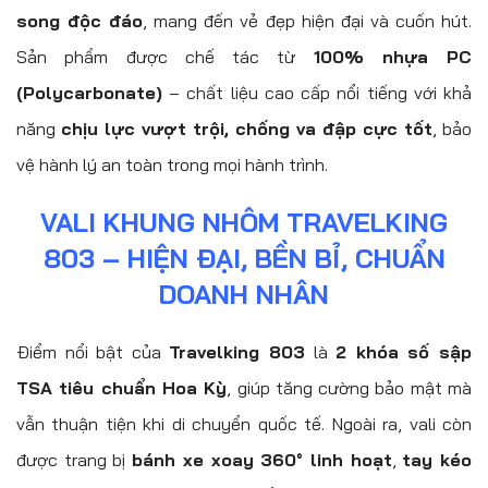
song độc đáo
, mang đến vẻ đẹp hiện đại và cuốn hút.
Sản phẩm được chế tác từ
100% nhựa PC
(Polycarbonate)
– chất liệu cao cấp nổi tiếng với khả
năng
chịu lực vượt trội, chống va đập cực tốt
, bảo
vệ hành lý an toàn trong mọi hành trình.
VALI KHUNG NHÔM TRAVELKING
803 – HIỆN ĐẠI, BỀN BỈ, CHUẨN
DOANH NHÂN
Điểm nổi bật của
Travelking 803
là
2 khóa số sập
TSA tiêu chuẩn Hoa Kỳ
, giúp tăng cường bảo mật mà
vẫn thuận tiện khi di chuyển quốc tế. Ngoài ra, vali còn
được trang bị
bánh xe xoay 360° linh hoạt
,
tay kéo