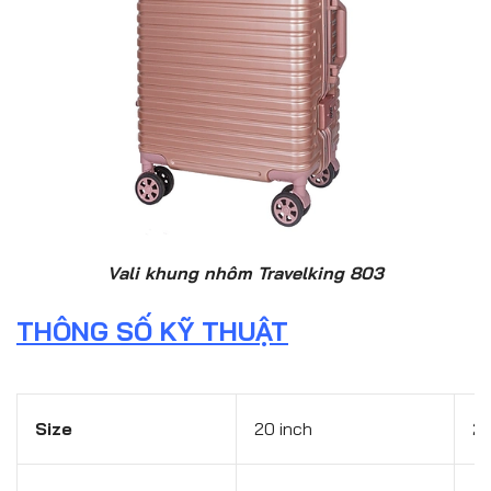
Vali khung nhôm Travelking 803
THÔNG SỐ KỸ THUẬT
Size
20 inch
24