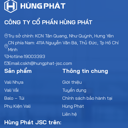
CÔNG TY CỔ PHẦN HÙNG PHÁT
Trụ sở chính: KCN Tân Quang, Như Quỳnh, Hưng Yên
CN phía Nam: 411A Nguyễn Văn Bá, Thủ Đức, Tp Hồ Chí
Minh
Hotline:
19003393
Email:
cskh@hungphat-jsc.com
Sản phẩm
Thông tin chung
Vali Nhựa
Giới thiệu
Vali Vải
Tuyển dụng
Balo – Túi
Chính sách bảo hành tại
Phụ Kiện Vali
Hùng Phát
Liên hệ
Hùng Phát JSC trên: