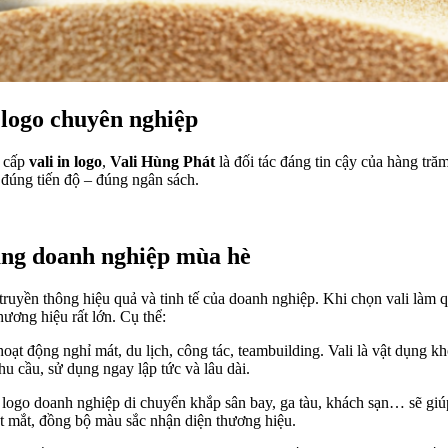
n logo chuyên nghiệp
g cấp
vali in logo
,
Vali Hùng Phát
là đối tác đáng tin cậy của hàng tră
 đúng tiến độ – đúng ngân sách.
tặng doanh nghiệp mùa hè
ruyền thông hiệu quả và tinh tế của doanh nghiệp. Khi chọn vali làm 
hương hiệu rất lớn. Cụ thể:
oạt động nghỉ mát, du lịch, công tác, teambuilding. Vali là vật dụng k
u cầu, sử dụng ngay lập tức và lâu dài.
 logo doanh nghiệp di chuyển khắp sân bay, ga tàu, khách sạn… sẽ giúp
ắt mắt, đồng bộ màu sắc nhận diện thương hiệu.