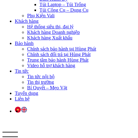
Túi Laptop – Túi Trống
Túi Công Cụ – Dụng Cụ
Phụ Kiện Vali
Khách hàng
Hệ thống siêu thị, đại lý
Khách hàng Doanh nghiệp
Khách hàng Xuất khẩu
Bảo hành
Chính sách bảo hành tại Hùng Phát
Chính sách đổi trả tại Hùng Phát
Trung tâm bảo hành Hùng Phát
Video hỗ trợ khách hàng
Tin tức
Tin tức nội bộ
Tin thị trường
Bí Quyết – Mẹo Vặt
Tuyển dụng
Liên hệ