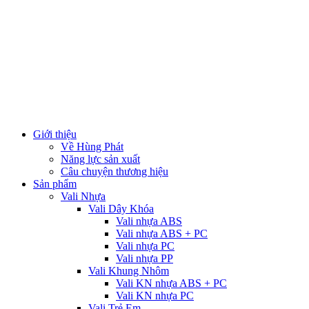
Giới thiệu
Về Hùng Phát
Năng lực sản xuất
Câu chuyện thương hiệu
Sản phẩm
Vali Nhựa
Vali Dây Khóa
Vali nhựa ABS
Vali nhựa ABS + PC
Vali nhựa PC
Vali nhựa PP
Vali Khung Nhôm
Vali KN nhựa ABS + PC
Vali KN nhựa PC
Vali Trẻ Em