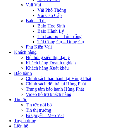
Vali Vải
Vải Phổ Thông
Vải Cao Cấp
Balo – Túi
Balo Học Sinh
Balo Hành Lý
Túi Laptop – Túi Trống
Túi Công Cụ – Dụng Cụ
Phụ Kiện Vali
Khách hàng
Hệ thống siêu thị, đại lý
Khách hàng Doanh nghiệp
Khách hàng Xuất khẩu
Bảo hành
Chính sách bảo hành tại Hùng Phát
Chính sách đổi trả tại Hùng Phát
Trung tâm bảo hành Hùng Phát
Video hỗ trợ khách hàng
Tin tức
Tin tức nội bộ
Tin thị trường
Bí Quyết – Mẹo Vặt
Tuyển dụng
Liên hệ