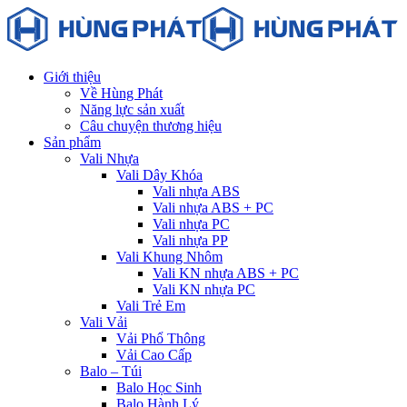
Giới thiệu
Về Hùng Phát
Năng lực sản xuất
Câu chuyện thương hiệu
Sản phẩm
Vali Nhựa
Vali Dây Khóa
Vali nhựa ABS
Vali nhựa ABS + PC
Vali nhựa PC
Vali nhựa PP
Vali Khung Nhôm
Vali KN nhựa ABS + PC
Vali KN nhựa PC
Vali Trẻ Em
Vali Vải
Vải Phổ Thông
Vải Cao Cấp
Balo – Túi
Balo Học Sinh
Balo Hành Lý