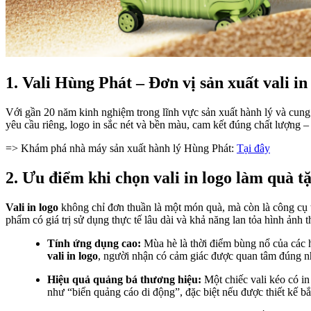
1. Vali Hùng Phát – Đơn vị sản xuất vali i
Với gần 20 năm kinh nghiệm trong lĩnh vực sản xuất hành lý và cun
yêu cầu riêng, logo in sắc nét và bền màu, cam kết đúng chất lượng –
=> Khám phá nhà máy sản xuất hành lý Hùng Phát:
Tại đây
2. Ưu điểm khi chọn vali in logo làm quà 
Vali in logo
không chỉ đơn thuần là một món quà, mà còn là công cụ t
phẩm có giá trị sử dụng thực tế lâu dài và khả năng lan tỏa hình ảnh t
Tính ứng dụng cao:
Mùa hè là thời điểm bùng nổ của các h
vali in logo
, người nhận có cảm giác được quan tâm đúng nh
Hiệu quả quảng bá thương hiệu:
Một chiếc vali kéo có in
như “biển quảng cáo di động”, đặc biệt nếu được thiết kế b