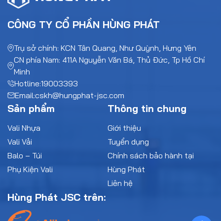
CÔNG TY CỔ PHẦN HÙNG PHÁT
Trụ sở chính: KCN Tân Quang, Như Quỳnh, Hưng Yên
CN phía Nam: 411A Nguyễn Văn Bá, Thủ Đức, Tp Hồ Chí
Minh
Hotline:
19003393
Email:
cskh@hungphat-jsc.com
Sản phẩm
Thông tin chung
Vali Nhựa
Giới thiệu
Vali Vải
Tuyển dụng
Balo – Túi
Chính sách bảo hành tại
Phụ Kiện Vali
Hùng Phát
Liên hệ
Hùng Phát JSC trên: