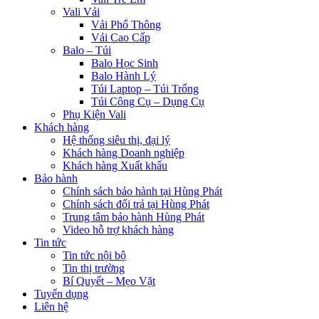
Vali Vải
Vải Phổ Thông
Vải Cao Cấp
Balo – Túi
Balo Học Sinh
Balo Hành Lý
Túi Laptop – Túi Trống
Túi Công Cụ – Dụng Cụ
Phụ Kiện Vali
Khách hàng
Hệ thống siêu thị, đại lý
Khách hàng Doanh nghiệp
Khách hàng Xuất khẩu
Bảo hành
Chính sách bảo hành tại Hùng Phát
Chính sách đổi trả tại Hùng Phát
Trung tâm bảo hành Hùng Phát
Video hỗ trợ khách hàng
Tin tức
Tin tức nội bộ
Tin thị trường
Bí Quyết – Mẹo Vặt
Tuyển dụng
Liên hệ