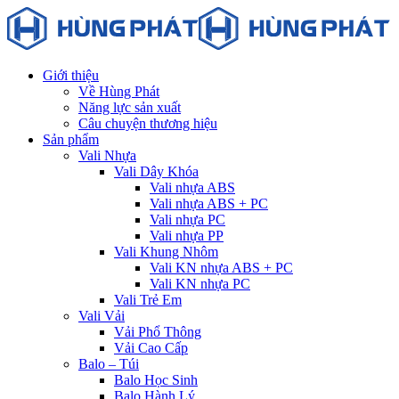
Giới thiệu
Về Hùng Phát
Năng lực sản xuất
Câu chuyện thương hiệu
Sản phẩm
Vali Nhựa
Vali Dây Khóa
Vali nhựa ABS
Vali nhựa ABS + PC
Vali nhựa PC
Vali nhựa PP
Vali Khung Nhôm
Vali KN nhựa ABS + PC
Vali KN nhựa PC
Vali Trẻ Em
Vali Vải
Vải Phổ Thông
Vải Cao Cấp
Balo – Túi
Balo Học Sinh
Balo Hành Lý