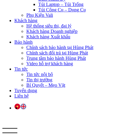
Túi Laptop – Túi Trống
Túi Công Cụ – Dụng Cụ
Phụ Kiện Vali
Khách hàng
Hệ thống siêu thị, đại lý
Khách hàng Doanh nghiệp
Khách hàng Xuất khẩu
Bảo hành
Chính sách bảo hành tại Hùng Phát
Chính sách đổi trả tại Hùng Phát
Trung tâm bảo hành Hùng Phát
Video hỗ trợ khách hàng
Tin tức
Tin tức nội bộ
Tin thị trường
Bí Quyết – Mẹo Vặt
Tuyển dụng
Liên hệ