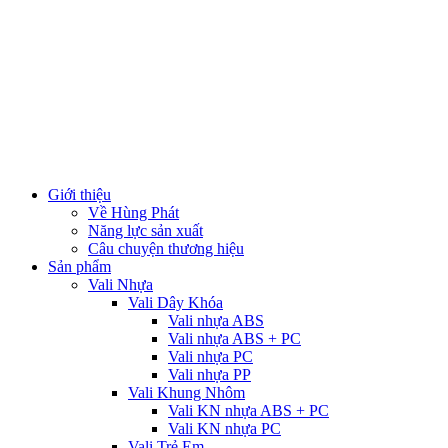
Giới thiệu
Về Hùng Phát
Năng lực sản xuất
Câu chuyện thương hiệu
Sản phẩm
Vali Nhựa
Vali Dây Khóa
Vali nhựa ABS
Vali nhựa ABS + PC
Vali nhựa PC
Vali nhựa PP
Vali Khung Nhôm
Vali KN nhựa ABS + PC
Vali KN nhựa PC
Vali Trẻ Em