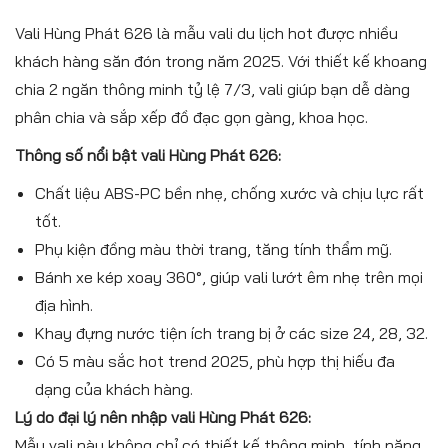
Vali Hùng Phát 626 là mẫu vali du lịch hot được nhiều
khách hàng săn đón trong năm 2025. Với thiết kế khoang
chia 2 ngăn thông minh tỷ lệ 7/3, vali giúp bạn dễ dàng
phân chia và sắp xếp đồ đạc gọn gàng, khoa học.
Thông số nổi bật vali Hùng Phát 626:
Chất liệu ABS-PC bền nhẹ, chống xước và chịu lực rất
tốt.
Phụ kiện đồng màu thời trang, tăng tính thẩm mỹ.
Bánh xe kép xoay 360°, giúp vali lướt êm nhẹ trên mọi
địa hình.
Khay đựng nước tiện ích trang bị ở các size 24, 28, 32.
Có 5 màu sắc hot trend 2025, phù hợp thị hiếu đa
dạng của khách hàng.
Lý do đại lý nên nhập vali Hùng Phát 626:
Mẫu vali này không chỉ có thiết kế thông minh, tính năng