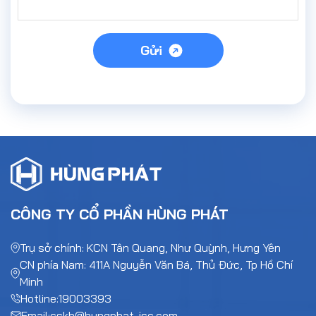
Gửi
CÔNG TY CỔ PHẦN HÙNG PHÁT
Trụ sở chính: KCN Tân Quang, Như Quỳnh, Hưng Yên
CN phía Nam: 411A Nguyễn Văn Bá, Thủ Đức, Tp Hồ Chí
Minh
Hotline:
19003393
Email:
cskh@hungphat-jsc.com