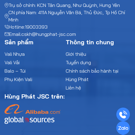
Trụ sở chính: KCN Tân Quang, Như Quỳnh, Hưng Yên
CN phía Nam: 411A Nguyễn Văn Bá, Thủ Đức, Tp Hồ Chí
Minh
Hotline:
19003393
Email:
cskh@hungphat-jsc.com
Sản phẩm
Thông tin chung
Vali Nhựa
Giới thiệu
Vali Vải
Tuyển dụng
Balo – Túi
Chính sách bảo hành tại
Phụ Kiện Vali
Hùng Phát
Liên hệ
Hùng Phát JSC trên: