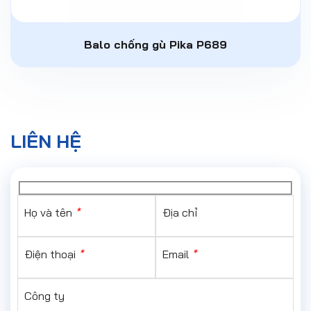
Balo chống gù Pika P689
LIÊN HỆ
Họ và tên
*
Địa chỉ
Điện thoại
*
Email
*
Công ty