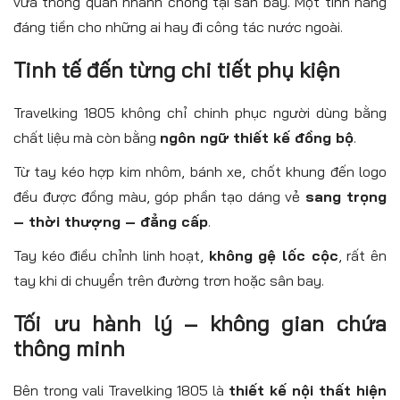
vừa thông quan nhanh chóng tại sân bay. Một tính năng
đáng tiền cho những ai hay đi công tác nước ngoài.
Tinh tế đến từng chi tiết phụ kiện
Travelking 1805 không chỉ chinh phục người dùng bằng
chất liệu mà còn bằng
ngôn ngữ thiết kế đồng bộ
.
Từ tay kéo hợp kim nhôm, bánh xe, chốt khung đến logo
đều được đồng màu, góp phần tạo dáng vẻ
sang trọng
– thời thượng – đẳng cấp
.
Tay kéo điều chỉnh linh hoạt,
không gệ lốc cộc
, rất ên
tay khi di chuyển trên đường trơn hoặc sân bay.
Tối ưu hành lý – không gian chứa
thông minh
Bên trong vali Travelking 1805 là
thiết kế nội thất hiện