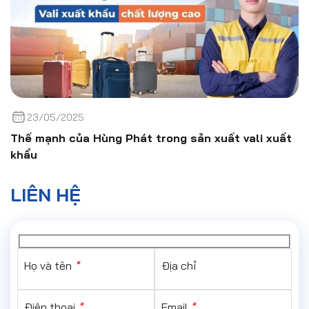
23/05/2025
Thế mạnh của Hùng Phát trong sản xuất vali xuất
khẩu
LIÊN HỆ
Họ và tên
*
Địa chỉ
Điện thoại
*
Email
*