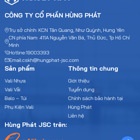
CÔNG TY CỔ PHẦN HÙNG PHÁT
Trụ sở chính: KCN Tân Quang, Như Quỳnh, Hưng Yên
CN phía Nam: 411A Nguyễn Văn Bá, Thủ Đức, Tp Hồ Chí
Minh
Hotline:
19003393
Email:
cskh@hungphat-jsc.com
Sản phẩm
Thông tin chung
Vali Nhựa
Giới thiệu
Vali Vải
Tuyển dụng
Balo – Túi
Chính sách bảo hành tại
Phụ Kiện Vali
Hùng Phát
Liên hệ
Hùng Phát JSC trên: