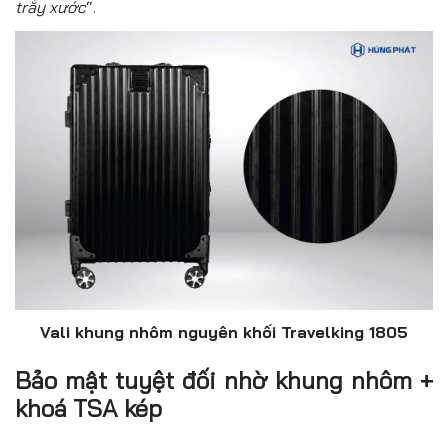
trắy xước
“.
Vali khung nhôm nguyên khối Travelking 1805
Bảo mật tuyệt đối nhờ khung nhôm +
khoá TSA kép