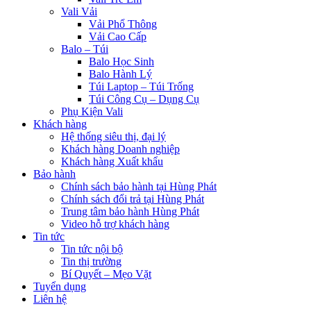
Vali Vải
Vải Phổ Thông
Vải Cao Cấp
Balo – Túi
Balo Học Sinh
Balo Hành Lý
Túi Laptop – Túi Trống
Túi Công Cụ – Dụng Cụ
Phụ Kiện Vali
Khách hàng
Hệ thống siêu thị, đại lý
Khách hàng Doanh nghiệp
Khách hàng Xuất khẩu
Bảo hành
Chính sách bảo hành tại Hùng Phát
Chính sách đổi trả tại Hùng Phát
Trung tâm bảo hành Hùng Phát
Video hỗ trợ khách hàng
Tin tức
Tin tức nội bộ
Tin thị trường
Bí Quyết – Mẹo Vặt
Tuyển dụng
Liên hệ