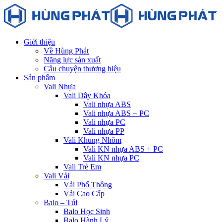
Giới thiệu
Về Hùng Phát
Năng lực sản xuất
Câu chuyện thương hiệu
Sản phẩm
Vali Nhựa
Vali Dây Khóa
Vali nhựa ABS
Vali nhựa ABS + PC
Vali nhựa PC
Vali nhựa PP
Vali Khung Nhôm
Vali KN nhựa ABS + PC
Vali KN nhựa PC
Vali Trẻ Em
Vali Vải
Vải Phổ Thông
Vải Cao Cấp
Balo – Túi
Balo Học Sinh
Balo Hành Lý