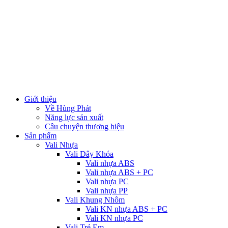
Giới thiệu
Về Hùng Phát
Năng lực sản xuất
Câu chuyện thương hiệu
Sản phẩm
Vali Nhựa
Vali Dây Khóa
Vali nhựa ABS
Vali nhựa ABS + PC
Vali nhựa PC
Vali nhựa PP
Vali Khung Nhôm
Vali KN nhựa ABS + PC
Vali KN nhựa PC
Vali Trẻ Em