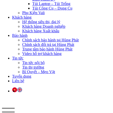
Túi Laptop – Túi Trống
Túi Công Cụ – Dụng Cụ
Phụ Kiện Vali
Khách hàng
Hệ thống siêu thị, đại lý
Khách hàng Doanh nghiệp
Khách hàng Xuất khẩu
Bảo hành
Chính sách bảo hành tại Hùng Phát
Chính sách đổi trả tại Hùng Phát
Trung tâm bảo hành Hùng Phát
Video hỗ trợ khách hàng
Tin tức
Tin tức nội bộ
Tin thị trường
Bí Quyết – Mẹo Vặt
Tuyển dụng
Liên hệ