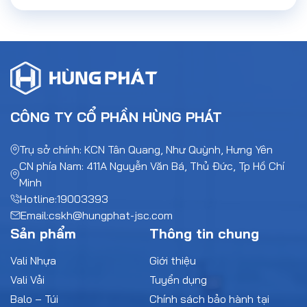
CÔNG TY CỔ PHẦN HÙNG PHÁT
Trụ sở chính: KCN Tân Quang, Như Quỳnh, Hưng Yên
CN phía Nam: 411A Nguyễn Văn Bá, Thủ Đức, Tp Hồ Chí
Minh
Hotline:
19003393
Email:
cskh@hungphat-jsc.com
Sản phẩm
Thông tin chung
Vali Nhựa
Giới thiệu
Vali Vải
Tuyển dụng
Balo – Túi
Chính sách bảo hành tại