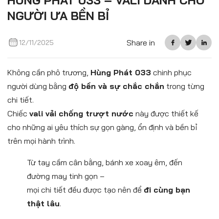
HÙNG PHÁT 033 – VALI DÀNH CHO
NGƯỜI ƯA BỀN BỈ
Share in
12/11/2025
Không cần phô trương,
Hùng Phát 033
chinh phục
người dùng bằng
độ bền và sự chắc chắn
trong từng
chi tiết.
Chiếc
vali vải chống trượt nước
này được thiết kế
cho những ai yêu thích sự gọn gàng, ổn định và bền bỉ
trên mọi hành trình.
Từ tay cầm cân bằng, bánh xe xoay êm, đến
đường may tinh gọn –
mọi chi tiết đều được tạo nên để
đi cùng bạn
thật lâu
.