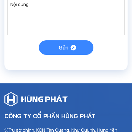
Nội dung
Gửi
CÔNG TY CỔ PHẦN HÙNG PHÁT
Trụ sở chính: KCN Tân Quang, Như Quỳnh, Hưng Yên