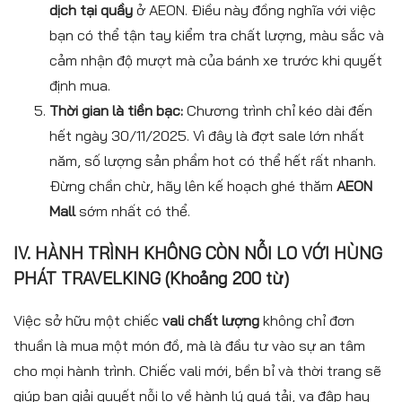
dịch tại quầy
ở AEON. Điều này đồng nghĩa với việc
bạn có thể tận tay kiểm tra chất lượng, màu sắc và
cảm nhận độ mượt mà của bánh xe trước khi quyết
định mua.
Thời gian là tiền bạc:
Chương trình chỉ kéo dài đến
hết ngày 30/11/2025. Vì đây là đợt sale lớn nhất
năm, số lượng sản phẩm hot có thể hết rất nhanh.
Đừng chần chừ, hãy lên kế hoạch ghé thăm
AEON
Mall
sớm nhất có thể.
IV. HÀNH TRÌNH KHÔNG CÒN NỖI LO VỚI
HÙNG
PHÁT TRAVELKING
(Khoảng 200 từ)
Việc sở hữu một chiếc
vali chất lượng
không chỉ đơn
thuần là mua một món đồ, mà là đầu tư vào sự an tâm
cho mọi hành trình. Chiếc vali mới, bền bỉ và thời trang sẽ
giúp bạn giải quyết nỗi lo về hành lý quá tải, va đập hay