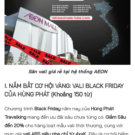
Săn vali giá rẻ tại hệ thống AEON
I. NẮM BẮT CƠ HỘI VÀNG:
VALI BLACK FRIDAY
CỦA HÙNG PHÁT (Khoảng 150 từ)
Chương trình
Black Friday
năm nay của
Hùng Phát
Travelking
mang đến ưu đãi sâu chưa từng có:
Giảm Sâu
đến 20%
cho hàng loạt mẫu vali thời thượng, cùng với
mức giá
vali ABS siêu nhẹ chỉ từ 4xxK
. Đây là cơ hội hiếm