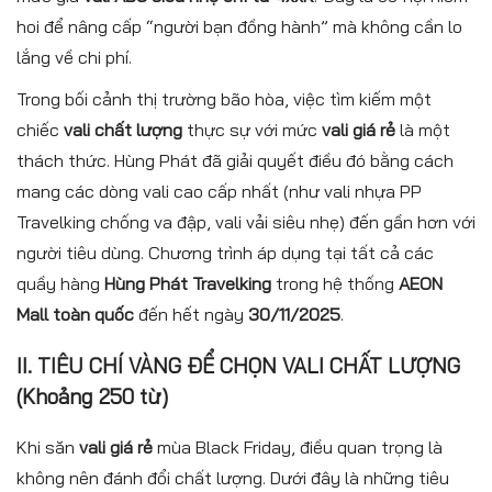
hoi để nâng cấp “người bạn đồng hành” mà không cần lo
lắng về chi phí.
Trong bối cảnh thị trường bão hòa, việc tìm kiếm một
chiếc
vali chất lượng
thực sự với mức
vali giá rẻ
là một
thách thức. Hùng Phát đã giải quyết điều đó bằng cách
mang các dòng vali cao cấp nhất (như vali nhựa PP
Travelking chống va đập, vali vải siêu nhẹ) đến gần hơn với
người tiêu dùng. Chương trình áp dụng tại tất cả các
quầy hàng
Hùng Phát Travelking
trong hệ thống
AEON
Mall toàn quốc
đến hết ngày
30/11/2025
.
II. TIÊU CHÍ VÀNG ĐỂ CHỌN
VALI CHẤT LƯỢNG
(Khoảng 250 từ)
Khi săn
vali giá rẻ
mùa Black Friday, điều quan trọng là
không nên đánh đổi chất lượng. Dưới đây là những tiêu