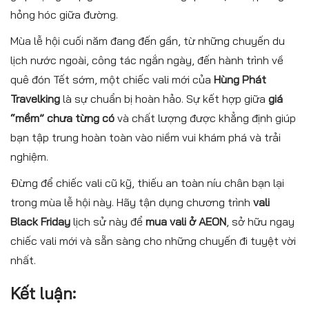
hỏng hóc giữa đường.
Mùa lễ hội cuối năm đang đến gần, từ những chuyến du
lịch nước ngoài, công tác ngắn ngày, đến hành trình về
quê đón Tết sớm, một chiếc vali mới của
Hùng Phát
Travelking
là sự chuẩn bị hoàn hảo. Sự kết hợp giữa
giá
“mềm” chưa từng có
và chất lượng được khẳng định giúp
bạn tập trung hoàn toàn vào niềm vui khám phá và trải
nghiệm.
Đừng để chiếc vali cũ kỹ, thiếu an toàn níu chân bạn lại
trong mùa lễ hội này. Hãy tận dụng chương trình
vali
Black Friday
lịch sử này để
mua vali ở AEON
, sở hữu ngay
chiếc vali mới và sẵn sàng cho những chuyến đi tuyệt vời
nhất.
Kết luận: