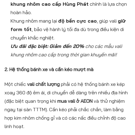
khung nhôm cao cấp Hùng Phát
chính là lựa chọn
hoàn hảo.
Khung nhôm mang lại
độ bền cực cao
, giúp vali
giữ
form tốt
, bảo vệ hành lý tối đa dù trong điều kiện di
chuyển khắc nghiệt.
Ưu đãi đặc biệt:
Giảm đến 20%
cho các mẫu vali
khung nhôm cao cấp trong thời gian khuyến mãi!
2. Hệ thống bánh xe và cần kéo mượt mà
Một chiếc
vali chất lượng
phải có hệ thống bánh xe kép
xoay 360 độ êm ái, di chuyển dễ dàng trên nhiều địa hình
(đặc biệt quan trọng khi
mua vali ở AEON
và thử nghiệm
ngay tại sàn TTTM). Cần kéo phải chắc chắn, làm bằng
hợp kim nhôm chống gỉ và có các nấc điều chỉnh độ cao
linh hoạt.