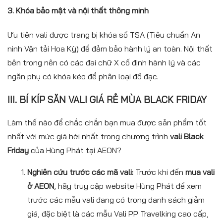
3. Khóa bảo mật và nội thất thông minh
Ưu tiên vali được trang bị khóa số TSA (Tiêu chuẩn An
ninh Vận tải Hoa Kỳ) để đảm bảo hành lý an toàn. Nội thất
bên trong nên có các đai chữ X cố định hành lý và các
ngăn phụ có khóa kéo để phân loại đồ đạc.
III. BÍ KÍP
SĂN VALI GIÁ RẺ
MÙA BLACK FRIDAY
Làm thế nào để chắc chắn bạn mua được sản phẩm tốt
nhất với mức giá hời nhất trong chương trình
vali Black
Friday
của Hùng Phát tại AEON?
Nghiên cứu trước các mã vali:
Trước khi đến
mua vali
ở AEON
, hãy truy cập website Hùng Phát để xem
trước các mẫu vali đang có trong danh sách giảm
giá, đặc biệt là các mẫu Vali PP Travelking cao cấp,