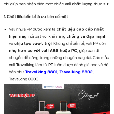
chí giúp bạn nhận diện một chiếc
vali chất lượng
thực sự:
1. Chất liệu bền bỉ là ưu tiên số một
Vali nhựa PP được xem là
chất liệu cao cấp nhất
hiện nay
, nổi bật với khả năng
chống va đập mạnh
và
chịu lực vượt trội
. Không chỉ bền bỉ, vali PP còn
nhẹ hơn so với vali ABS hoặc PC
, giúp bạn di
chuyển dễ dàng trong những chuyến bay dài. Các mẫu
vali Travelking
làm từ PP luôn được đánh giá cao về độ
bền như
Travelking 8801
,
Travelking 8802
,
Travelking 8803.