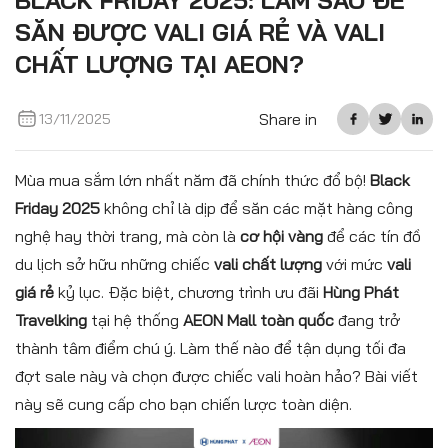
BLACK FRIDAY 2025: LÀM SAO ĐỂ
SĂN ĐƯỢC VALI GIÁ RẺ VÀ VALI
CHẤT LƯỢNG TẠI AEON?
Share in
13/11/2025
Mùa mua sắm lớn nhất năm đã chính thức đổ bộ!
Black
Friday 2025
không chỉ là dịp để săn các mặt hàng công
nghệ hay thời trang, mà còn là
cơ hội vàng
để các tín đồ
du lịch sở hữu những chiếc
vali chất lượng
với mức
vali
giá rẻ
kỷ lục. Đặc biệt, chương trình ưu đãi
Hùng Phát
Travelking
tại hệ thống
AEON Mall toàn quốc
đang trở
thành tâm điểm chú ý. Làm thế nào để tận dụng tối đa
đợt sale này và chọn được chiếc vali hoàn hảo? Bài viết
này sẽ cung cấp cho bạn chiến lược toàn diện.