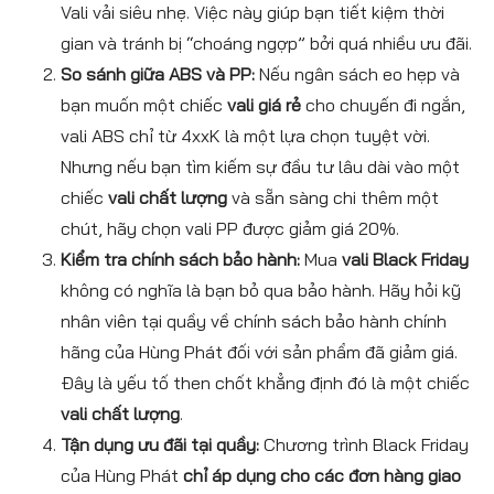
Vali vải siêu nhẹ. Việc này giúp bạn tiết kiệm thời
gian và tránh bị “choáng ngợp” bởi quá nhiều ưu đãi.
So sánh giữa ABS và PP:
Nếu ngân sách eo hẹp và
bạn muốn một chiếc
vali giá rẻ
cho chuyến đi ngắn,
vali ABS chỉ từ 4xxK là một lựa chọn tuyệt vời.
Nhưng nếu bạn tìm kiếm sự đầu tư lâu dài vào một
chiếc
vali chất lượng
và sẵn sàng chi thêm một
chút, hãy chọn vali PP được giảm giá 20%.
Kiểm tra chính sách bảo hành:
Mua
vali Black Friday
không có nghĩa là bạn bỏ qua bảo hành. Hãy hỏi kỹ
nhân viên tại quầy về chính sách bảo hành chính
hãng của Hùng Phát đối với sản phẩm đã giảm giá.
Đây là yếu tố then chốt khẳng định đó là một chiếc
vali chất lượng
.
Tận dụng ưu đãi tại quầy:
Chương trình Black Friday
của Hùng Phát
chỉ áp dụng cho các đơn hàng giao