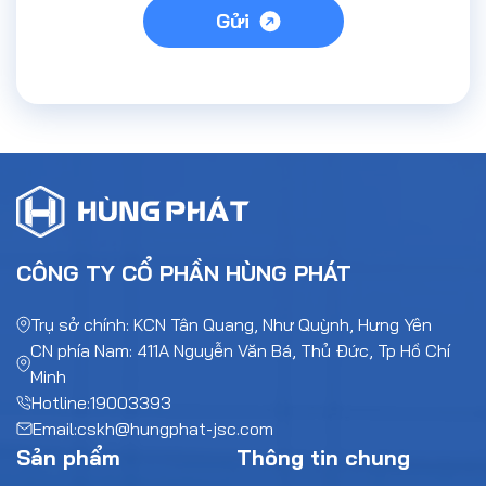
Gửi
CÔNG TY CỔ PHẦN HÙNG PHÁT
Trụ sở chính: KCN Tân Quang, Như Quỳnh, Hưng Yên
CN phía Nam: 411A Nguyễn Văn Bá, Thủ Đức, Tp Hồ Chí
Minh
Hotline:
19003393
Email:
cskh@hungphat-jsc.com
Sản phẩm
Thông tin chung