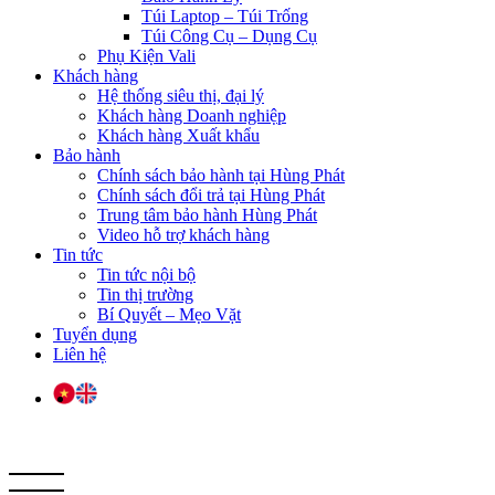
Túi Laptop – Túi Trống
Túi Công Cụ – Dụng Cụ
Phụ Kiện Vali
Khách hàng
Hệ thống siêu thị, đại lý
Khách hàng Doanh nghiệp
Khách hàng Xuất khẩu
Bảo hành
Chính sách bảo hành tại Hùng Phát
Chính sách đổi trả tại Hùng Phát
Trung tâm bảo hành Hùng Phát
Video hỗ trợ khách hàng
Tin tức
Tin tức nội bộ
Tin thị trường
Bí Quyết – Mẹo Vặt
Tuyển dụng
Liên hệ