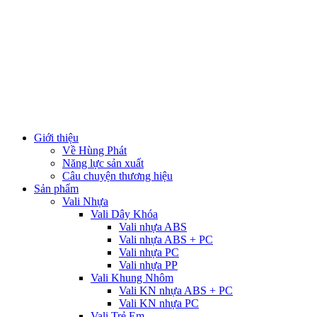
Giới thiệu
Về Hùng Phát
Năng lực sản xuất
Câu chuyện thương hiệu
Sản phẩm
Vali Nhựa
Vali Dây Khóa
Vali nhựa ABS
Vali nhựa ABS + PC
Vali nhựa PC
Vali nhựa PP
Vali Khung Nhôm
Vali KN nhựa ABS + PC
Vali KN nhựa PC
Vali Trẻ Em