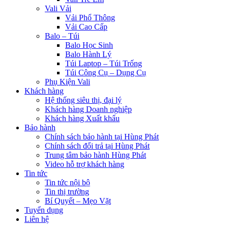
Vali Vải
Vải Phổ Thông
Vải Cao Cấp
Balo – Túi
Balo Học Sinh
Balo Hành Lý
Túi Laptop – Túi Trống
Túi Công Cụ – Dụng Cụ
Phụ Kiện Vali
Khách hàng
Hệ thống siêu thị, đại lý
Khách hàng Doanh nghiệp
Khách hàng Xuất khẩu
Bảo hành
Chính sách bảo hành tại Hùng Phát
Chính sách đổi trả tại Hùng Phát
Trung tâm bảo hành Hùng Phát
Video hỗ trợ khách hàng
Tin tức
Tin tức nội bộ
Tin thị trường
Bí Quyết – Mẹo Vặt
Tuyển dụng
Liên hệ