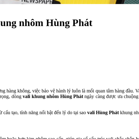
 khung nhôm Hùng Phát
ường hàng không, việc bảo vệ hành lý luôn là mối quan tâm hàng đầu. V
 trọng, dòng
vali khung nhôm Hùng Phát
ngày càng được ưa chuộng v
 cấu tạo, tính năng nổi bật đến lý do tại sao
vali Hùng Phát
khung nhô
ôm hoặc hợp kim nhôm cao cấp, giúp gia cố cấu trúc vali chắc chắn h