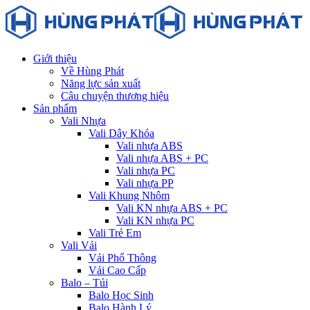
Giới thiệu
Về Hùng Phát
Năng lực sản xuất
Câu chuyện thương hiệu
Sản phẩm
Vali Nhựa
Vali Dây Khóa
Vali nhựa ABS
Vali nhựa ABS + PC
Vali nhựa PC
Vali nhựa PP
Vali Khung Nhôm
Vali KN nhựa ABS + PC
Vali KN nhựa PC
Vali Trẻ Em
Vali Vải
Vải Phổ Thông
Vải Cao Cấp
Balo – Túi
Balo Học Sinh
Balo Hành Lý